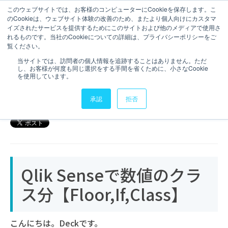
このウェブサイトでは、お客様のコンピューターにCookieを保存します。こ
のCookieは、ウェブサイト体験の改善のため、またより個人向けにカスタマ
お問い合わせ
イズされたサービスを提供するためにこのサイトおよび他のメディアで使用さ
れるものです。当社のCookieについての詳細は、プライバシーポリシーをご
5 分で読むことができます。
覧ください。
Qlik Senseで数値のクラス分
当サイトでは、訪問者の個人情報を追跡することはありません。ただ
し、お客様が何度も同じ選択をする手間を省くために、小さなCookie
け【Floor,If,Class】
を使用しています。
2017年7月27日
承認
拒否
Qlik Senseで数値のクラ
ス分【Floor,If,Class】
こんにちは。Deckです。