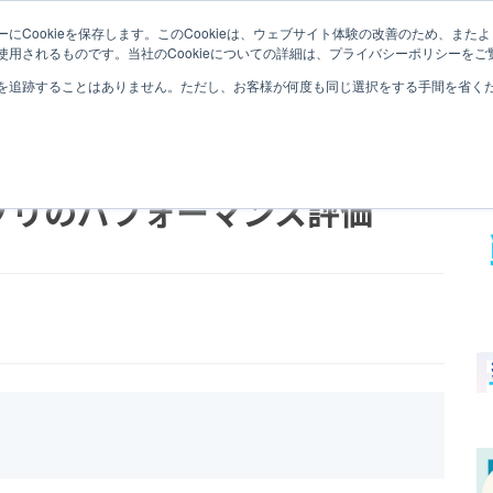
にCookieを保存します。このCookieは、ウェブサイト体験の改善のため、ま
QLIK SENSEとは
QLIK SENSEナレッジ
セミナー
用されるものです。当社のCookieについての詳細は、プライバシーポリシーをご
を追跡することはありません。ただし、お客様が何度も同じ選択をする手間を省くため
S】アプリのパフォーマンス評価