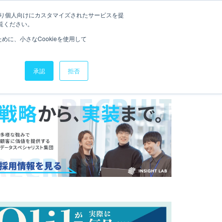
たより個人向けにカスタマイズされたサービスを提
QLIK SENSE道場
お役立ち資料
お問い合わせ
覧ください。
に、小さなCookieを使用して
承認
拒否