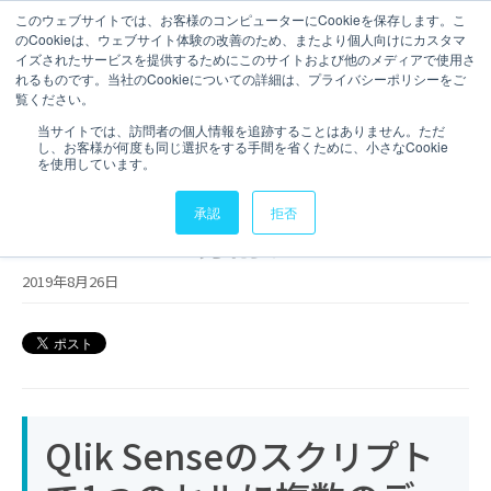
このウェブサイトでは、お客様のコンピューターにCookieを保存します。こ
のCookieは、ウェブサイト体験の改善のため、またより個人向けにカスタマ
お問い合わせ
イズされたサービスを提供するためにこのサイトおよび他のメディアで使用さ
れるものです。当社のCookieについての詳細は、プライバシーポリシーをご
4 分で読むことができます。
覧ください。
Qlik Senseのデータ整形テク
当サイトでは、訪問者の個人情報を追跡することはありません。ただ
し、お客様が何度も同じ選択をする手間を省くために、小さなCookie
ニック：1つのセルに複数のデ
を使用しています。
ータが入っているときは
承認
拒否
SubFieldで分割する
2019年8月26日
Qlik Senseのスクリプト