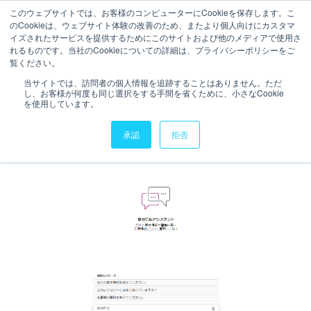
このウェブサイトでは、お客様のコンピューターにCookieを保存します。こ
のCookieは、ウェブサイト体験の改善のため、またより個人向けにカスタマ
お問い合わせ
イズされたサービスを提供するためにこのサイトおよび他のメディアで使用さ
れるものです。当社のCookieについての詳細は、プライバシーポリシーをご
4分で読むことができます。
覧ください。
【Qlik Cloud】Qlik Answers
当サイトでは、訪問者の個人情報を追跡することはありません。ただ
し、お客様が何度も同じ選択をする手間を省くために、小さなCookie
の機能・カスタマイズ
を使用しています。
承認
拒否