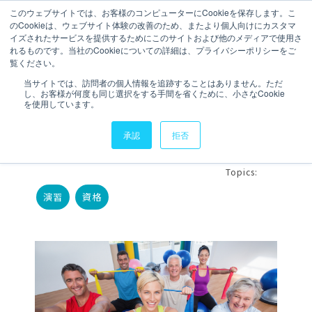
このウェブサイトでは、お客様のコンピューターにCookieを保存します。こ
のCookieは、ウェブサイト体験の改善のため、またより個人向けにカスタマ
相談・お問い合わせ
イズされたサービスを提供するためにこのサイトおよび他のメディアで使用さ
れるものです。当社のCookieについての詳細は、プライバシーポリシーをご
覧ください。
1 分で読むことができます。
当サイトでは、訪問者の個人情報を追跡することはありません。ただ
し、お客様が何度も同じ選択をする手間を省くために、小さなCookie
Tableau『演習問題』の
を使用しています。
まとめ【目次】
承認
拒否
執筆者
BI LAB編集室
更新日時 2017年11月14日
Topics:
演習
資格