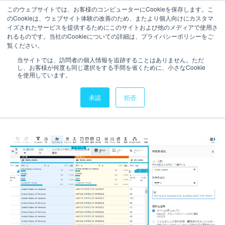
このウェブサイトでは、お客様のコンピューターにCookieを保存します。こ
のCookieは、ウェブサイト体験の改善のため、またより個人向けにカスタマ
相談・お問い合わせ
イズされたサービスを提供するためにこのサイトおよび他のメディアで使用さ
れるものです。当社のCookieについての詳細は、プライバシーポリシーをご
3分で読むことができます。
覧ください。
【データ準備】AWS Glue
当サイトでは、訪問者の個人情報を追跡することはありません。ただ
し、お客様が何度も同じ選択をする手間を省くために、小さなCookie
DataBrewでTableau Hyper
を使用しています。
形式の出力が可能になってた
承認
拒否
ので触ってみた