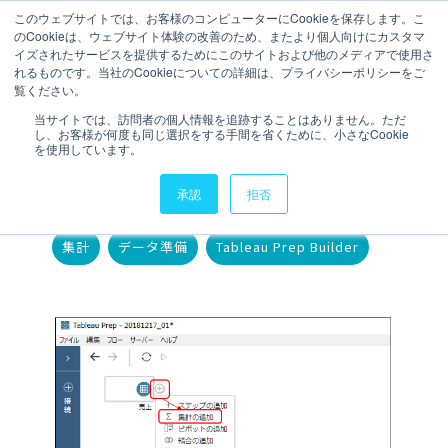
このウェブサイトでは、お客様のコンピューターにCookieを保存します。こ
のCookieは、ウェブサイト体験の改善のため、またより個人向けにカスタマ
相談・お問い合わせ
イズされたサービスを提供するためにこのサイトおよび他のメディアで使用さ
れるものです。当社のCookieについての詳細は、プライバシーポリシーをご
覧ください。
1 分で読むことができます。
当サイトでは、訪問者の個人情報を追跡することはありません。ただ
し、お客様が何度も同じ選択をする手間を省くために、小さなCookie
Tableau Prep【集計】
を使用しています。
執筆者
BI LAB編集室
更新日時 2018年12月14日
承認
拒否
Topics:
集計
データ準備
Tableau Prep Builder