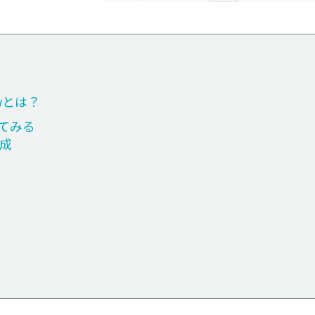
rewとは？
してみる
成