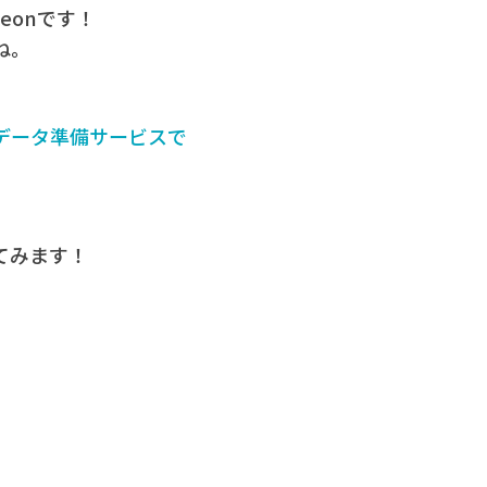
eonです！
ね。
というデータ準備サービスで
てみます！