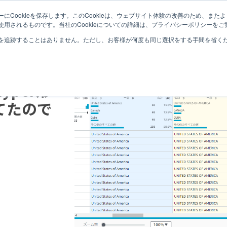
にCookieを保存します。このCookieは、ウェブサイト体験の改善のため、ま
TABLEAUとは
TABLEAUナレ
用されるものです。当社のCookieについての詳細は、プライバシーポリシーをご
を追跡することはありません。ただし、お客様が何度も同じ選択をする手間を省くため
ue
Hyper形
てたので