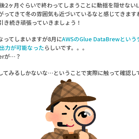
が後2ヶ月ぐらいで終わってしまうことに動揺を隠せないL
がってきて冬の雰囲気も近づいているなと感じてきます
引き続き頑張っていきましょう！
なってしまいますが8月に
AWSのGlue DataBrew
形式の出力が可能なった
らしいです。。。
perが…？
してみるしかないな…ということで実際に触って確認し