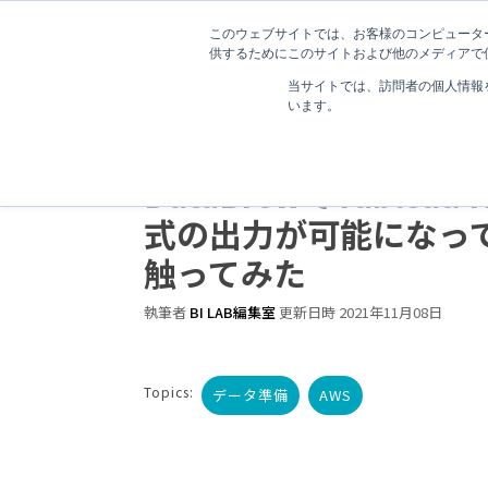
このウェブサイトでは、お客様のコンピューター
供するためにこのサイトおよび他のメディアで使
当サイトでは、訪問者の個人情報
います。
3 分で読むことができます。
【データ準備】AWS Gl
DataBrewでTableau 
式の出力が可能になっ
触ってみた
執筆者
BI LAB編集室
更新日時 2021年11月08日
Topics:
データ準備
AWS