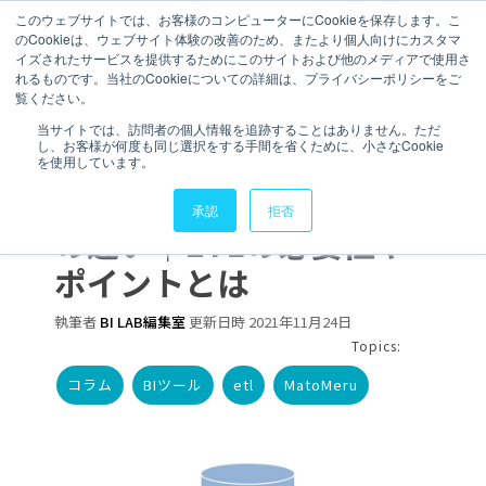
このウェブサイトでは、お客様のコンピューターにCookieを保存します。こ
のCookieは、ウェブサイト体験の改善のため、またより個人向けにカスタマ
イズされたサービスを提供するためにこのサイトおよび他のメディアで使用さ
れるものです。当社のCookieについての詳細は、プライバシーポリシーをご
覧ください。
2 分で読むことができます。
当サイトでは、訪問者の個人情報を追跡することはありません。ただ
し、お客様が何度も同じ選択をする手間を省くために、小さなCookie
ETL（Extract
を使用しています。
Transform Load）とBI
承認
拒否
の違い｜ETLの必要性や
ポイントとは
執筆者
BI LAB編集室
更新日時 2021年11月24日
Topics:
コラム
BIツール
etl
MatoMeru