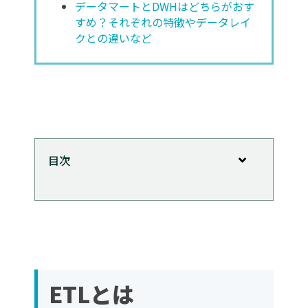
データマートとDWHはどちらがおす
すめ？それぞれの特徴やデータレイ
クとの違いなど
目次
ETLとは
ETLのメリット
バラバラのデータを1か所にまとめる
ビジネスに関する意思決定の効率化
複雑な処理に対応
ETLとは
高速処理が可能