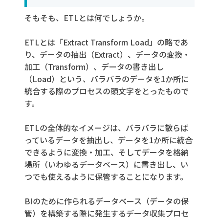
データの品質管理の容易化
そもそも、ETLとは何でしょうか。
BIとの違い
ETLとは「Extract Transform Load」の略であ
ETLを導入する際のポイント
り、データの抽出（Extract）、データの変換・
自社のデータ管理の現状を把握する
加工（Transform）、データの書き出し
自社の課題を解決できるETLツールを探
（Load）という、バラバラのデータを1か所に
す
統合する際のプロセスの頭文字をとったもので
利用しているデータベースと互換性があ
す。
るか
ETLの全体的なイメージは、バラバラに散らば
予算を決める
っているデータを抽出し、データを1か所に統合
最低限のIT知識は学ぶ
できるように変換・加工、そしてデータを格納
まとめ
場所（いわゆるデータベース）に書き出し、い
つでも使えるように保管することになります。
BIのために作られるデータベース（データの保
管）を構築する際に発生するデータ収集プロセ