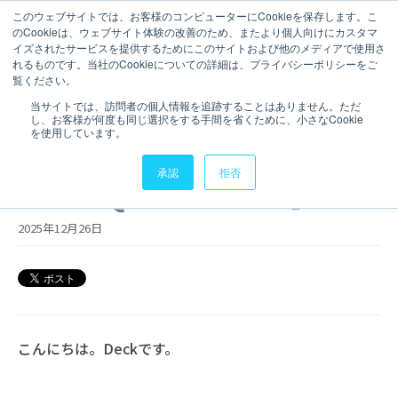
このウェブサイトでは、お客様のコンピューターにCookieを保存します。こ
のCookieは、ウェブサイト体験の改善のため、またより個人向けにカスタマ
お問い合わせ
イズされたサービスを提供するためにこのサイトおよび他のメディアで使用さ
れるものです。当社のCookieについての詳細は、プライバシーポリシーをご
3 分で読むことができます。
覧ください。
ライトテーブルを利用して編
当サイトでは、訪問者の個人情報を追跡することはありません。ただ
し、お客様が何度も同じ選択をする手間を省くために、小さなCookie
集したデータの更新情報を
を使用しています。
Slackに連携する【Write
承認
拒否
Table+Qlik Automate】
2025年12月26日
こんにちは。Deckです。