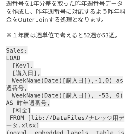
週番号を1年分差を取った昨年週番号データ
を作成し、
昨年週番号に対応するよう昨年料
金をOuter Joinする処理となります。
※１年間は週単位で考えると52週か53週。
Sales:
LOAD
[Key],
[購入日],
WeekName(Date([購入日]),-1,0) as
週番号,
WeekName(Date([購入日]), -53, 0)
AS 昨年週番号,
[料金]
FROM [lib://DataFiles/ナレッジ用デ
ータ.xlsx]
(ooxml, embedded labels, table is