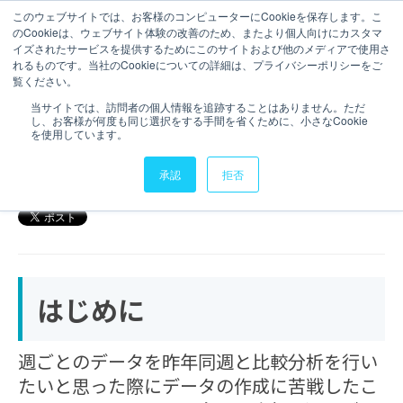
このウェブサイトでは、お客様のコンピューターにCookieを保存します。こ
のCookieは、ウェブサイト体験の改善のため、またより個人向けにカスタマ
お問い合わせ
イズされたサービスを提供するためにこのサイトおよび他のメディアで使用さ
れるものです。当社のCookieについての詳細は、プライバシーポリシーをご
3 分で読むことができます。
覧ください。
【Qlik Sense】昨年同週のデ
当サイトでは、訪問者の個人情報を追跡することはありません。ただ
し、お客様が何度も同じ選択をする手間を省くために、小さなCookie
ータの作成方法
を使用しています。
2025年7月17日
承認
拒否
はじめに
週ごとのデータを昨年同週と比較分析を行い
たいと思った際にデータの作成に苦戦したこ