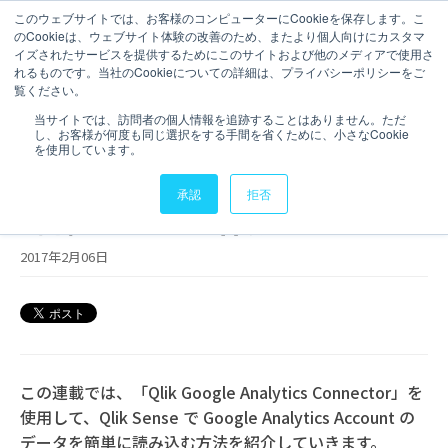
このウェブサイトでは、お客様のコンピューターにCookieを保存します。こ
のCookieは、ウェブサイト体験の改善のため、またより個人向けにカスタマ
お問い合わせ
イズされたサービスを提供するためにこのサイトおよび他のメディアで使用さ
れるものです。当社のCookieについての詳細は、プライバシーポリシーをご
2 分で読むことができます。
覧ください。
【Qlik Sense】Qlik Web
当サイトでは、訪問者の個人情報を追跡することはありません。ただ
し、お客様が何度も同じ選択をする手間を省くために、小さなCookie
Connector第1回 Google
を使用しています。
Analyticsからデータ読み込み
承認
拒否
- 認証トークン作成
2017年2月06日
この連載では、「Qlik Google Analytics Connector」を
使用して、Qlik Sense で Google Analytics Account の
データを簡単に読み込む方法を紹介していきます。