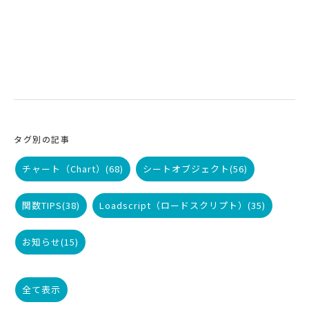
タグ別の記事
チャート（Chart）
(68)
シートオブジェクト
(56)
関数TIPS
(38)
Loadscript（ロードスクリプト）
(35)
お知らせ
(15)
全て表示