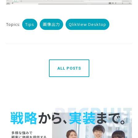
Tips
画像出力
QlikView Desktop
Topics:
ALL POSTS