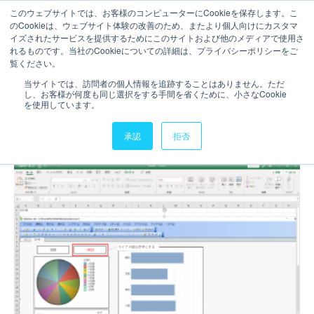
このウェブサイトでは、お客様のコンピューターにCookieを保存します。こ
のCookieは、ウェブサイト体験の改善のため、またより個人向けにカスタマ
お問い合わせ
イズされたサービスを提供するためにこのサイトおよび他のメディアで使用さ
れるものです。当社のCookieについての詳細は、プライバシーポリシーをご
1分で読むことができます。
覧ください。
【QlikView】開発時にシート
当サイトでは、訪問者の個人情報を追跡することはありません。ただ
し、お客様が何度も同じ選択をする手間を省くために、小さなCookie
のレイアウトイメージを出力
を使用しています。
する方法
承認
拒否