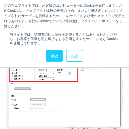
このウェブサイトでは、お客様のコンピューターにCookieを保存します。こ
のCookieは、ウェブサイト体験の改善のため、またより個人向けにカスタマ
お問い合わせ
イズされたサービスを提供するためにこのサイトおよび他のメディアで使用さ
れるものです。当社のCookieについての詳細は、プライバシーポリシーをご
1分で読むことができます。
覧ください。
【QlikView】線/矢印オブジ
当サイトでは、訪問者の個人情報を追跡することはありません。ただ
し、お客様が何度も同じ選択をする手間を省くために、小さなCookie
ェクトの追加
を使用しています。
承認
拒否