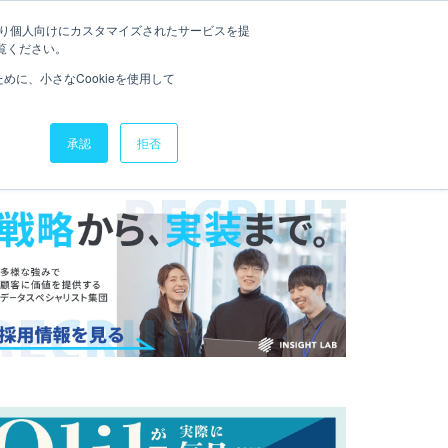
たより個人向けにカスタマイズされたサービスを提
QLIK SENSE道場
お役立ち資料
お問い合わせ
覧ください。
に、小さなCookieを使用して
承認
拒否