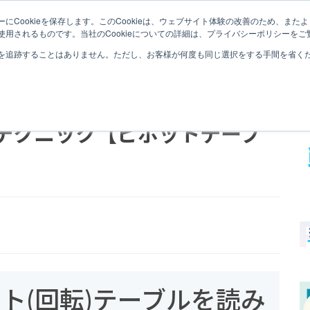
にCookieを保存します。このCookieは、ウェブサイト体験の改善のため、ま
QLIK SENSEとは
QLIK SENSEナレッジ
セミナー
用されるものです。当社のCookieについての詳細は、プライバシーポリシーをご
を追跡することはありません。ただし、お客様が何度も同じ選択をする手間を省くため
タ整形テクニック【ピボットテーブ
ピボット(回転)テーブルを読み