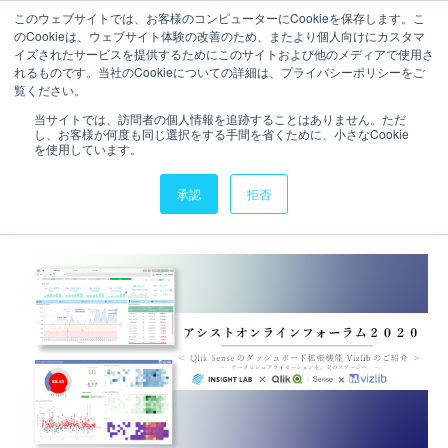
このウェブサイトでは、お客様のコンピューターにCookieを保存します。こ
のCookieは、ウェブサイト体験の改善のため、またより個人向けにカスタマ
お問い合わせ
イズされたサービスを提供するためにこのサイトおよび他のメディアで使用さ
れるものです。当社のCookieについての詳細は、プライバシーポリシーをご
2020年8月26日開催！アシス
覧ください。
当サイトでは、訪問者の個人情報を追跡することはありません。ただ
トオンラインフォーラム2020
し、お客様が何度も同じ選択をする手間を省くために、小さなCookie
を使用しています。
で『Vizlib』をご紹介致しま
す。
承認
拒否